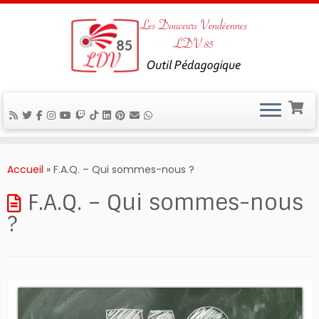
Passer
au
Accueil
»
F.A.Q. – Qui sommes-nous ?
contenu
F.A.Q. – Qui sommes-nous
?