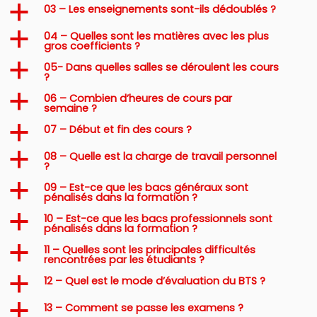
03 – Les enseignements sont-ils dédoublés ?
a
04 – Quelles sont les matières avec les plus
a
gros coefficients ?
05- Dans quelles salles se déroulent les cours
a
?
06 – Combien d’heures de cours par
a
semaine ?
07 – Début et fin des cours ?
a
08 – Quelle est la charge de travail personnel
a
?
09 – Est-ce que les bacs généraux sont
a
pénalisés dans la formation ?
10 – Est-ce que les bacs professionnels sont
a
pénalisés dans la formation ?
11 – Quelles sont les principales difficultés
a
rencontrées par les étudiants ?
12 – Quel est le mode d’évaluation du BTS ?
a
13 – Comment se passe les examens ?
a