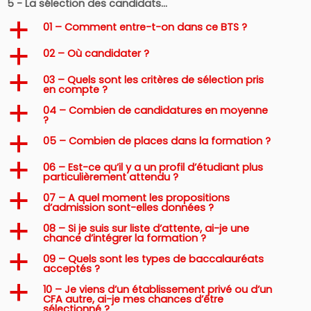
5 - La sélection des candidats…
01 – Comment entre-t-on dans ce BTS ?
a
02 – Où candidater ?
a
03 – Quels sont les critères de sélection pris
a
en compte ?
04 – Combien de candidatures en moyenne
a
?
05 – Combien de places dans la formation ?
a
06 – Est-ce qu’il y a un profil d’étudiant plus
a
particulièrement attendu ?
07 – A quel moment les propositions
a
d’admission sont-elles données ?
08 – Si je suis sur liste d’attente, ai-je une
a
chance d’intégrer la formation ?
09 – Quels sont les types de baccalauréats
a
acceptés ?
10 – Je viens d’un établissement privé ou d’un
a
CFA autre, ai-je mes chances d’être
sélectionné ?