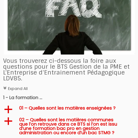
Vous trouverez ci-dessous la foire aux
questions pour le BTS Gestion de la PME et
L’Entreprise d’Entrainement Pédagogique
LDV85.
Expand All
c
1 - La formation ...
01 – Quelles sont les matières enseignées ?
a
02 – Quelles sont les matières communes
a
que l’on retrouve dans ce BTS si l’on est issu
d’une formation bac pro en gestion
administration ou encore d’un bac STMG ?