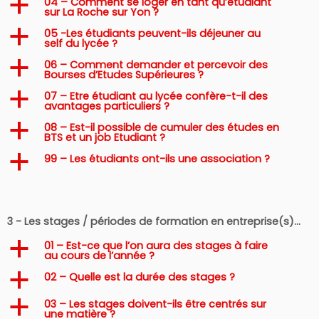
04 – Comment se loger en tant qu’étudiant
a
sur La Roche sur Yon ?
05 -Les étudiants peuvent-ils déjeuner au
a
self du lycée ?
06 – Comment demander et percevoir des
a
Bourses d’Etudes Supérieures ?
07 – Etre étudiant au lycée confère-t-il des
a
avantages particuliers ?
08 – Est-il possible de cumuler des études en
a
BTS et un job Etudiant ?
99 – Les étudiants ont-ils une association ?
a
3 - Les stages / périodes de formation en entreprise(s)…
01 – Est-ce que l’on aura des stages à faire
a
au cours de l’année ?
02 – Quelle est la durée des stages ?
a
03 – Les stages doivent-ils être centrés sur
a
une matière ?