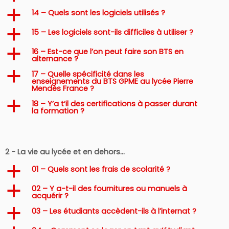
14 – Quels sont les logiciels utilisés ?
a
15 – Les logiciels sont-ils difficiles à utiliser ?
a
16 – Est-ce que l’on peut faire son BTS en
a
alternance ?
17 – Quelle spécificité dans les
a
enseignements du BTS GPME au lycée Pierre
Mendès France ?
18 – Y’a t’il des certifications à passer durant
a
la formation ?
2 - La vie au lycée et en dehors…
01 – Quels sont les frais de scolarité ?
a
02 – Y a-t-il des fournitures ou manuels à
a
acquérir ?
03 – Les étudiants accèdent-ils à l’internat ?
a