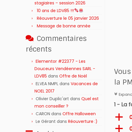
stagiaires – session 2026 ‍‍‍‍‍
10 ans de LDV85 !!!
Réouverture le 05 janvier 2026
Message de bonne année
Commentaires
récents
Elementor #22377 - Les
Douceurs Vendéennes SARL -
Vous 
LDV85
dans
Offre de Noël
la PM
ELVEA NMPL
dans
Vacances de
NOEL 2017
Expand 
c
Olivier Duplic'art
dans
Quel est
1 - La 
mon conseiller ?
CARON
dans
Offre Halloween
a
0
Le Gérant
dans
Réouverture :)
a