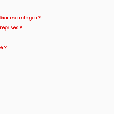
liser mes stages ?
reprises ?
e ?