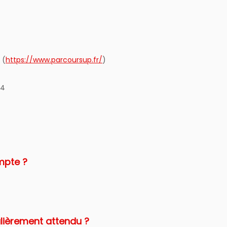
 (
https://www.parcoursup.fr/
)
24
ompte ?
culièrement attendu ?