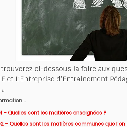
trouverez ci-dessous la foire aux que
E et L’Entreprise d’Entrainement Péd
All
formation ...
1 – Quelles sont les matières enseignées ?
02 – Quelles sont les matières communes que l’on r