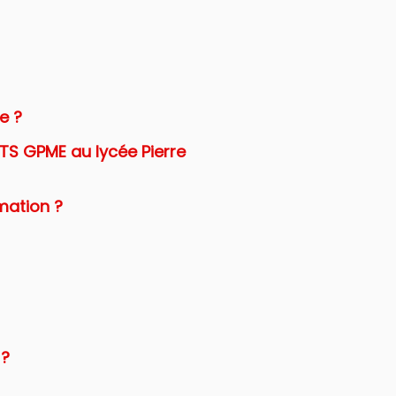
e ?
BTS GPME au lycée Pierre
rmation ?
 ?