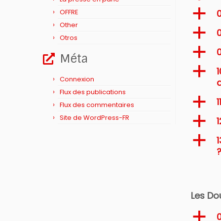
a
OFFRE
Other
a
0
Otros
a
Méta
a
1
Connexion
d
Flux des publications
a
1
Flux des commentaires
Site de WordPress-FR
a
1
a
1
Les Do
a