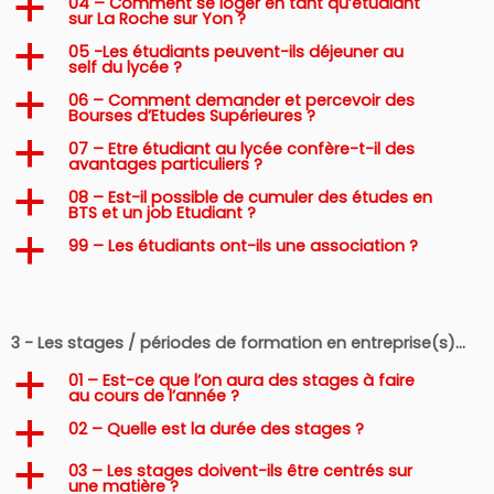
04 – Comment se loger en tant qu’étudiant
a
sur La Roche sur Yon ?
05 -Les étudiants peuvent-ils déjeuner au
a
self du lycée ?
06 – Comment demander et percevoir des
a
Bourses d’Etudes Supérieures ?
07 – Etre étudiant au lycée confère-t-il des
a
avantages particuliers ?
08 – Est-il possible de cumuler des études en
a
BTS et un job Etudiant ?
99 – Les étudiants ont-ils une association ?
a
3 - Les stages / périodes de formation en entreprise(s)…
01 – Est-ce que l’on aura des stages à faire
a
au cours de l’année ?
02 – Quelle est la durée des stages ?
a
03 – Les stages doivent-ils être centrés sur
a
une matière ?