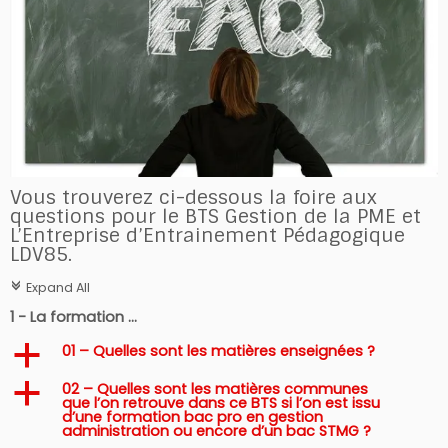
Vous trouverez ci-dessous la foire aux
questions pour le BTS Gestion de la PME et
L’Entreprise d’Entrainement Pédagogique
LDV85.
Expand All
c
1 - La formation ...
01 – Quelles sont les matières enseignées ?
a
02 – Quelles sont les matières communes
a
que l’on retrouve dans ce BTS si l’on est issu
d’une formation bac pro en gestion
administration ou encore d’un bac STMG ?