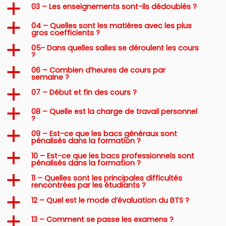
03 – Les enseignements sont-ils dédoublés ?
a
04 – Quelles sont les matières avec les plus
a
gros coefficients ?
05- Dans quelles salles se déroulent les cours
a
?
06 – Combien d’heures de cours par
a
semaine ?
07 – Début et fin des cours ?
a
08 – Quelle est la charge de travail personnel
a
?
09 – Est-ce que les bacs généraux sont
a
pénalisés dans la formation ?
10 – Est-ce que les bacs professionnels sont
a
pénalisés dans la formation ?
11 – Quelles sont les principales difficultés
a
rencontrées par les étudiants ?
12 – Quel est le mode d’évaluation du BTS ?
a
13 – Comment se passe les examens ?
a