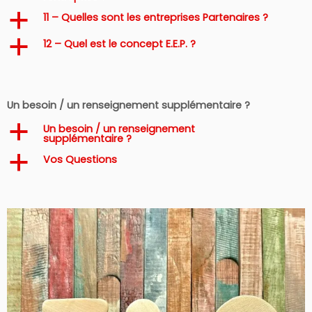
11 – Quelles sont les entreprises Partenaires ?
a
12 – Quel est le concept E.E.P. ?
a
Un besoin / un renseignement supplémentaire ?
Un besoin / un renseignement
a
supplémentaire ?
Vos Questions
a