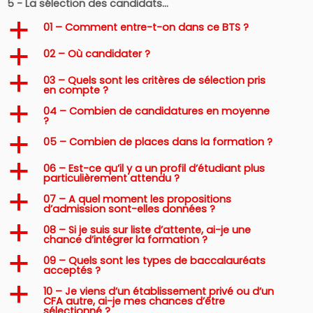
5 - La sélection des candidats…
01 – Comment entre-t-on dans ce BTS ?
a
02 – Où candidater ?
a
03 – Quels sont les critères de sélection pris
a
en compte ?
04 – Combien de candidatures en moyenne
a
?
05 – Combien de places dans la formation ?
a
06 – Est-ce qu’il y a un profil d’étudiant plus
a
particulièrement attendu ?
07 – A quel moment les propositions
a
d’admission sont-elles données ?
08 – Si je suis sur liste d’attente, ai-je une
a
chance d’intégrer la formation ?
09 – Quels sont les types de baccalauréats
a
acceptés ?
10 – Je viens d’un établissement privé ou d’un
a
CFA autre, ai-je mes chances d’être
sélectionné ?