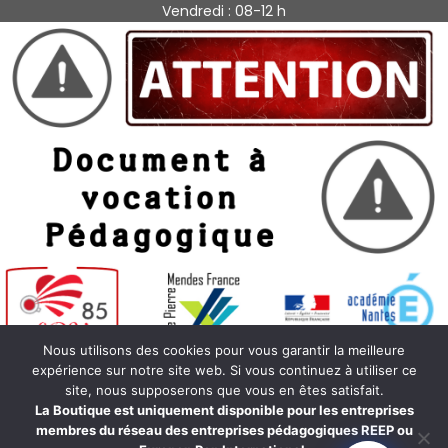
Vendredi : 08-12 h
Nous utilisons des cookies pour vous garantir la meilleure
expérience sur notre site web. Si vous continuez à utiliser ce
Recherche sur ce site
site, nous supposerons que vous en êtes satisfait.
La Boutique est uniquement disponible pour les entreprises
Rechercher :
membres du réseau des entreprises pédagogiques REEP ou