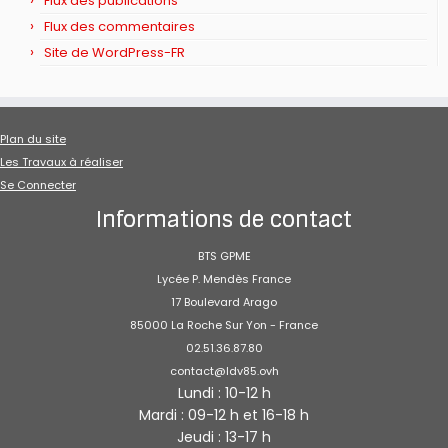
Flux des publications
Flux des commentaires
Site de WordPress-FR
Plan du site
Les Travaux à réaliser
Se Connecter
Informations de contact
BTS GPME
Lycée P. Mendès France
17 Boulevard Arago
85000 La Roche Sur Yon - France
02.51.36.87.80
contact@ldv85.ovh
Lundi : 10-12 h
Mardi : 09-12 h et 16-18 h
Jeudi : 13-17 h