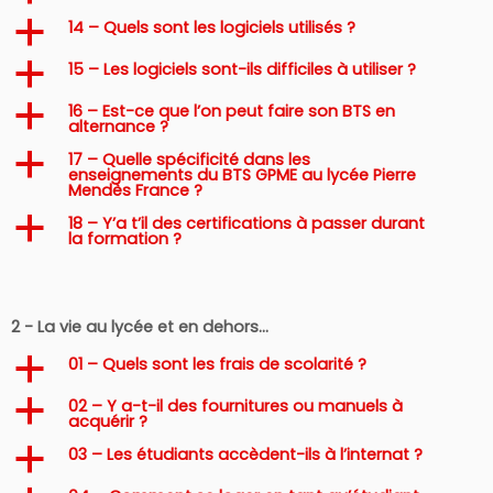
14 – Quels sont les logiciels utilisés ?
a
15 – Les logiciels sont-ils difficiles à utiliser ?
a
16 – Est-ce que l’on peut faire son BTS en
a
alternance ?
17 – Quelle spécificité dans les
a
enseignements du BTS GPME au lycée Pierre
Mendès France ?
18 – Y’a t’il des certifications à passer durant
a
la formation ?
2 - La vie au lycée et en dehors…
01 – Quels sont les frais de scolarité ?
a
02 – Y a-t-il des fournitures ou manuels à
a
acquérir ?
03 – Les étudiants accèdent-ils à l’internat ?
a