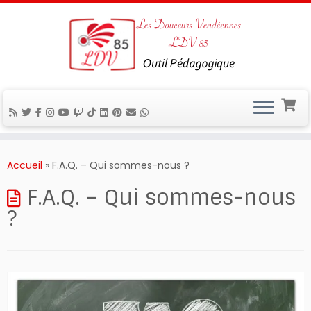
Passer
au
Accueil
»
F.A.Q. – Qui sommes-nous ?
contenu
F.A.Q. – Qui sommes-nous
?