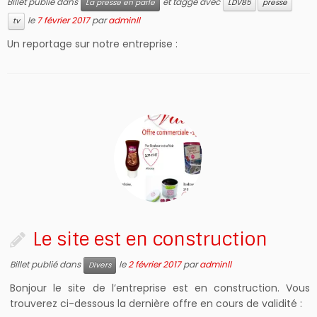
Billet publié dans
et taggé avec
La presse en parle
LDV85
presse
le
7 février 2017
par
adminll
tv
Un reportage sur notre entreprise :
Le site est en construction
Billet publié dans
le
2 février 2017
par
adminll
Divers
Bonjour le site de l’entreprise est en construction. Vous
trouverez ci-dessous la dernière offre en cours de validité :