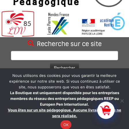
Recherche sur ce site
Rechercher :
Nous utilisons des cookies pour vous garantir la meilleure
Statistiques du blog
expérience sur notre site web. Si vous continuez à utiliser ce
site, nous supposerons que vous en êtes satisfait.
66 962 visites depuis la création du site.
La Boutique est uniquement disponible pour les entreprises
membres du réseau des entreprises pédagogiques REEP ou
Europen Pen International.
Vous êtes sur un site pédagogique. Aucune livraison réelle ne
sera réalisée.
·
© 2026
Les Douceurs Vendéennes SARL - LDV85
·
Propulsé par
·
OK
Réalisé avec the
Thème Customizr
·