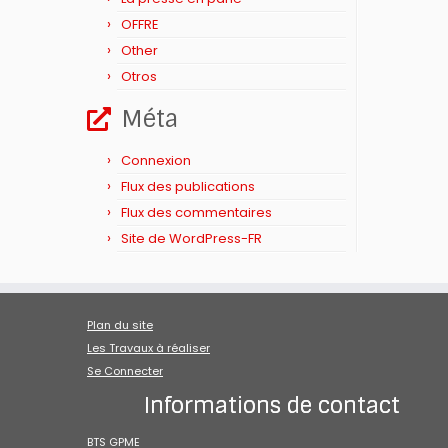
OFFRE
Other
Otros
Méta
Connexion
Flux des publications
Flux des commentaires
Site de WordPress-FR
Plan du site
Les Travaux à réaliser
Se Connecter
Informations de contact
BTS GPME