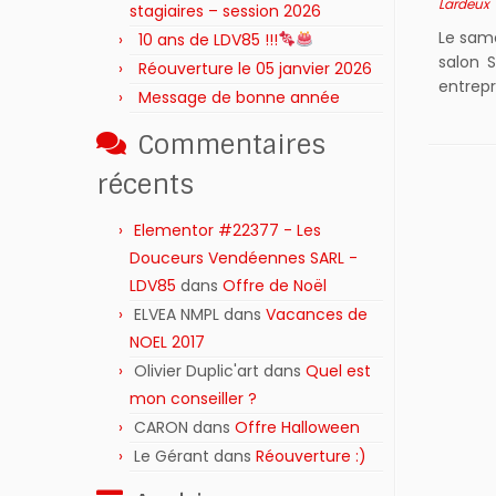
Lardeux
stagiaires – session 2026 ‍‍‍‍‍
Le same
10 ans de LDV85 !!!
salon 
Réouverture le 05 janvier 2026
entrepr
Message de bonne année
Commentaires
récents
Elementor #22377 - Les
Douceurs Vendéennes SARL -
LDV85
dans
Offre de Noël
ELVEA NMPL
dans
Vacances de
NOEL 2017
Olivier Duplic'art
dans
Quel est
mon conseiller ?
CARON
dans
Offre Halloween
Le Gérant
dans
Réouverture :)