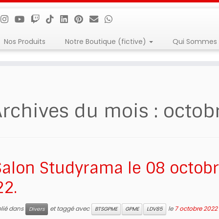
Nos Produits
Notre Boutique (fictive)
Qui Sommes 
Archives du mois :
octob
Salon Studyrama le 08 octob
2.
blié dans
et taggé avec
le
7 octobre 2022
Divers
BTSGPME
GPME
LDV85