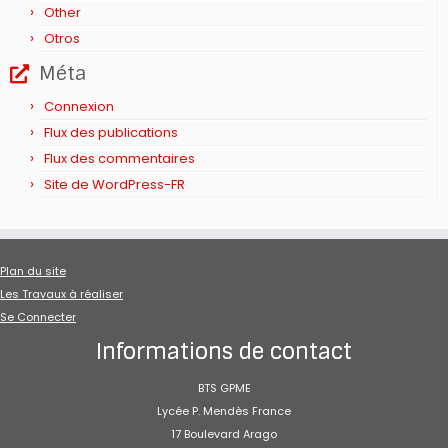
Other
Otros
Méta
Connexion
Flux des publications
Flux des commentaires
Site de WordPress-FR
Plan du site
Les Travaux à réaliser
Se Connecter
Informations de contact
BTS GPME
Lycée P. Mendès France
17 Boulevard Arago