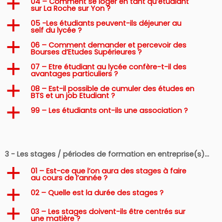
04 – Comment se loger en tant qu’étudiant
a
sur La Roche sur Yon ?
05 -Les étudiants peuvent-ils déjeuner au
a
self du lycée ?
06 – Comment demander et percevoir des
a
Bourses d’Etudes Supérieures ?
07 – Etre étudiant au lycée confère-t-il des
a
avantages particuliers ?
08 – Est-il possible de cumuler des études en
a
BTS et un job Etudiant ?
99 – Les étudiants ont-ils une association ?
a
3 - Les stages / périodes de formation en entreprise(s)…
01 – Est-ce que l’on aura des stages à faire
a
au cours de l’année ?
02 – Quelle est la durée des stages ?
a
03 – Les stages doivent-ils être centrés sur
a
une matière ?