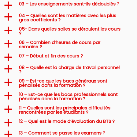
03 – Les enseignements sont-ils dédoublés ?
a
04 – Quelles sont les matières avec les plus
a
gros coefficients ?
05- Dans quelles salles se déroulent les cours
a
?
06 – Combien d’heures de cours par
a
semaine ?
07 – Début et fin des cours ?
a
08 – Quelle est la charge de travail personnel
a
?
09 – Est-ce que les bacs généraux sont
a
pénalisés dans la formation ?
10 – Est-ce que les bacs professionnels sont
a
pénalisés dans la formation ?
11 – Quelles sont les principales difficultés
a
rencontrées par les étudiants ?
12 – Quel est le mode d’évaluation du BTS ?
a
13 – Comment se passe les examens ?
a