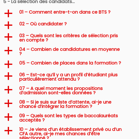
5 - La sélection des candidats…
01 – Comment entre-t-on dans ce BTS ?
a
02 – Où candidater ?
a
03 – Quels sont les critères de sélection pris
a
en compte ?
04 – Combien de candidatures en moyenne
a
?
05 – Combien de places dans la formation ?
a
06 – Est-ce qu’il y a un profil d’étudiant plus
a
particulièrement attendu ?
07 – A quel moment les propositions
a
d’admission sont-elles données ?
08 – Si je suis sur liste d’attente, ai-je une
a
chance d’intégrer la formation ?
09 – Quels sont les types de baccalauréats
a
acceptés ?
10 – Je viens d’un établissement privé ou d’un
a
CFA autre, ai-je mes chances d’être
sélectionné ?