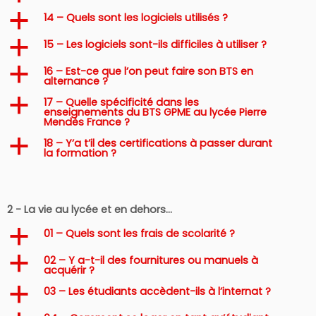
14 – Quels sont les logiciels utilisés ?
a
15 – Les logiciels sont-ils difficiles à utiliser ?
a
16 – Est-ce que l’on peut faire son BTS en
a
alternance ?
17 – Quelle spécificité dans les
a
enseignements du BTS GPME au lycée Pierre
Mendès France ?
18 – Y’a t’il des certifications à passer durant
a
la formation ?
2 - La vie au lycée et en dehors…
01 – Quels sont les frais de scolarité ?
a
02 – Y a-t-il des fournitures ou manuels à
a
acquérir ?
03 – Les étudiants accèdent-ils à l’internat ?
a