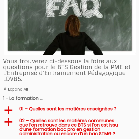
Vous trouverez ci-dessous la foire aux
questions pour le BTS Gestion de la PME et
L’Entreprise d’Entrainement Pédagogique
LDV85.
Expand All
c
1 - La formation ...
01 – Quelles sont les matières enseignées ?
a
02 – Quelles sont les matières communes
a
que l’on retrouve dans ce BTS si l’on est issu
d’une formation bac pro en gestion
administration ou encore d’un bac STMG ?