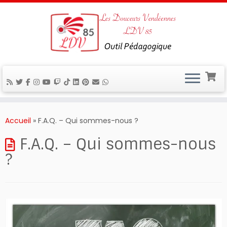
Passer
au
Accueil
»
F.A.Q. – Qui sommes-nous ?
contenu
F.A.Q. – Qui sommes-nous
?