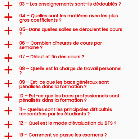
03 – Les enseignements sont-ils dédoublés ?
a
04 – Quelles sont les matières avec les plus
a
gros coefficients ?
05- Dans quelles salles se déroulent les cours
a
?
06 – Combien d’heures de cours par
a
semaine ?
07 – Début et fin des cours ?
a
08 – Quelle est la charge de travail personnel
a
?
09 – Est-ce que les bacs généraux sont
a
pénalisés dans la formation ?
10 – Est-ce que les bacs professionnels sont
a
pénalisés dans la formation ?
11 – Quelles sont les principales difficultés
a
rencontrées par les étudiants ?
12 – Quel est le mode d’évaluation du BTS ?
a
13 – Comment se passe les examens ?
a