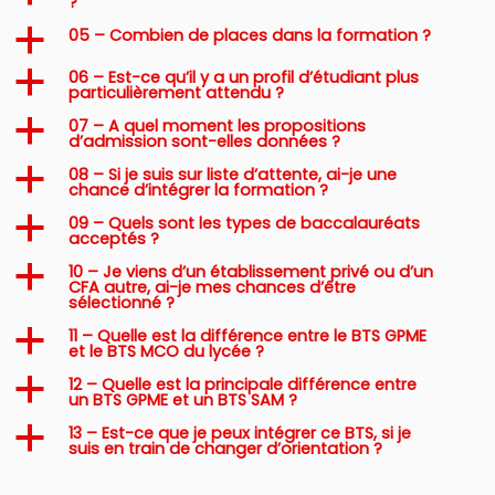
?
05 – Combien de places dans la formation ?
a
06 – Est-ce qu’il y a un profil d’étudiant plus
a
particulièrement attendu ?
07 – A quel moment les propositions
a
d’admission sont-elles données ?
08 – Si je suis sur liste d’attente, ai-je une
a
chance d’intégrer la formation ?
09 – Quels sont les types de baccalauréats
a
acceptés ?
10 – Je viens d’un établissement privé ou d’un
a
CFA autre, ai-je mes chances d’être
sélectionné ?
11 – Quelle est la différence entre le BTS GPME
a
et le BTS MCO du lycée ?
12 – Quelle est la principale différence entre
a
un BTS GPME et un BTS SAM ?
13 – Est-ce que je peux intégrer ce BTS, si je
a
suis en train de changer d’orientation ?