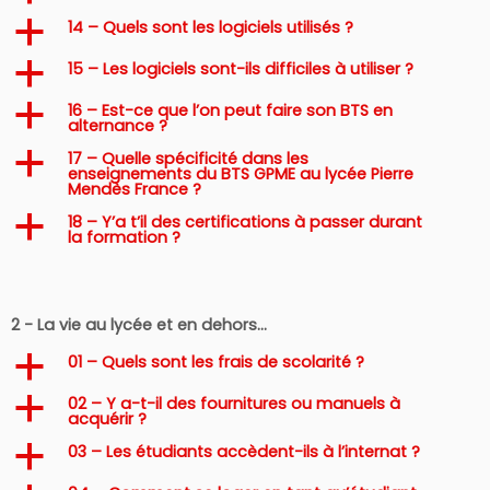
14 – Quels sont les logiciels utilisés ?
a
15 – Les logiciels sont-ils difficiles à utiliser ?
a
16 – Est-ce que l’on peut faire son BTS en
a
alternance ?
17 – Quelle spécificité dans les
a
enseignements du BTS GPME au lycée Pierre
Mendès France ?
18 – Y’a t’il des certifications à passer durant
a
la formation ?
2 - La vie au lycée et en dehors…
01 – Quels sont les frais de scolarité ?
a
02 – Y a-t-il des fournitures ou manuels à
a
acquérir ?
03 – Les étudiants accèdent-ils à l’internat ?
a