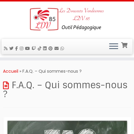
Passer
au
Accueil
»
F.A.Q. – Qui sommes-nous ?
contenu
F.A.Q. – Qui sommes-nous
?