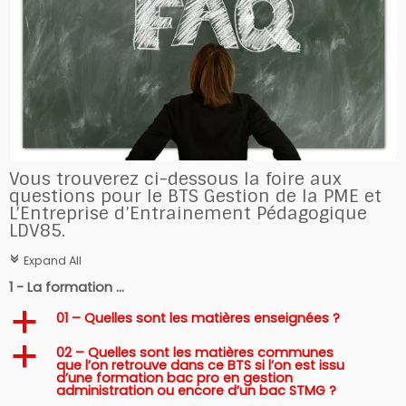
Vous trouverez ci-dessous la foire aux
questions pour le BTS Gestion de la PME et
L’Entreprise d’Entrainement Pédagogique
LDV85.
Expand All
c
1 - La formation ...
01 – Quelles sont les matières enseignées ?
a
02 – Quelles sont les matières communes
a
que l’on retrouve dans ce BTS si l’on est issu
d’une formation bac pro en gestion
administration ou encore d’un bac STMG ?