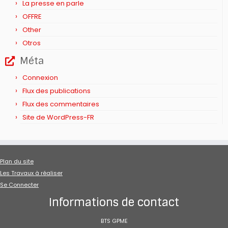
La presse en parle
OFFRE
Other
Otros
Méta
Connexion
Flux des publications
Flux des commentaires
Site de WordPress-FR
Plan du site
Les Travaux à réaliser
Se Connecter
Informations de contact
BTS GPME