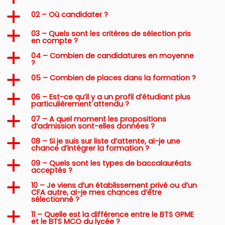
02 – Où candidater ?
a
03 – Quels sont les critères de sélection pris
a
en compte ?
04 – Combien de candidatures en moyenne
a
?
05 – Combien de places dans la formation ?
a
06 – Est-ce qu’il y a un profil d’étudiant plus
a
particulièrement attendu ?
07 – A quel moment les propositions
a
d’admission sont-elles données ?
08 – Si je suis sur liste d’attente, ai-je une
a
chance d’intégrer la formation ?
09 – Quels sont les types de baccalauréats
a
acceptés ?
10 – Je viens d’un établissement privé ou d’un
a
CFA autre, ai-je mes chances d’être
sélectionné ?
11 – Quelle est la différence entre le BTS GPME
a
et le BTS MCO du lycée ?