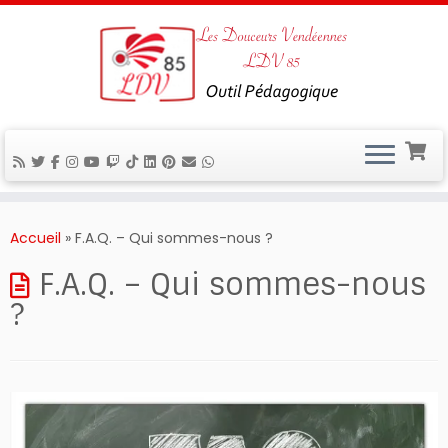
Passer
au
Accueil
»
F.A.Q. – Qui sommes-nous ?
contenu
F.A.Q. – Qui sommes-nous
?