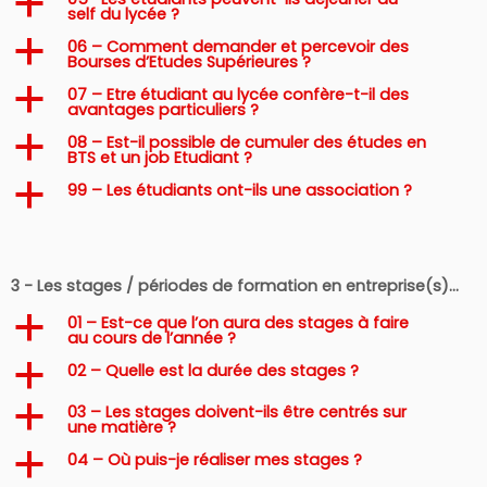
a
self du lycée ?
06 – Comment demander et percevoir des
a
Bourses d’Etudes Supérieures ?
07 – Etre étudiant au lycée confère-t-il des
a
avantages particuliers ?
08 – Est-il possible de cumuler des études en
a
BTS et un job Etudiant ?
99 – Les étudiants ont-ils une association ?
a
3 - Les stages / périodes de formation en entreprise(s)…
01 – Est-ce que l’on aura des stages à faire
a
au cours de l’année ?
02 – Quelle est la durée des stages ?
a
03 – Les stages doivent-ils être centrés sur
a
une matière ?
04 – Où puis-je réaliser mes stages ?
a