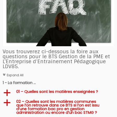
Vous trouverez ci-dessous la foire aux
questions pour le BTS Gestion de la PME et
L’Entreprise d’Entrainement Pédagogique
LDV85.
Expand All
c
1 - La formation ...
01 – Quelles sont les matières enseignées ?
a
02 – Quelles sont les matières communes
a
que l’on retrouve dans ce BTS si l’on est issu
d’une formation bac pro en gestion
administration ou encore d’un bac STMG ?