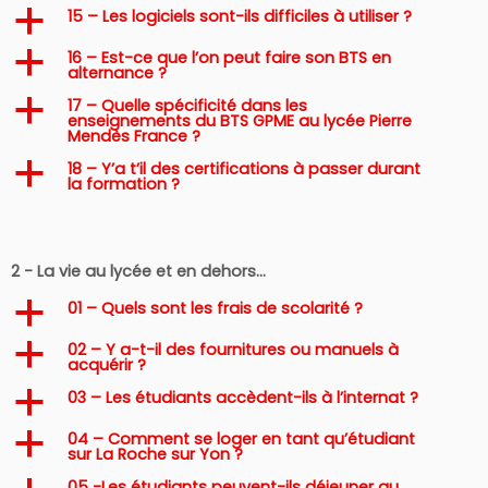
15 – Les logiciels sont-ils difficiles à utiliser ?
a
16 – Est-ce que l’on peut faire son BTS en
a
alternance ?
17 – Quelle spécificité dans les
a
enseignements du BTS GPME au lycée Pierre
Mendès France ?
18 – Y’a t’il des certifications à passer durant
a
la formation ?
2 - La vie au lycée et en dehors…
01 – Quels sont les frais de scolarité ?
a
02 – Y a-t-il des fournitures ou manuels à
a
acquérir ?
03 – Les étudiants accèdent-ils à l’internat ?
a
04 – Comment se loger en tant qu’étudiant
a
sur La Roche sur Yon ?
05 -Les étudiants peuvent-ils déjeuner au