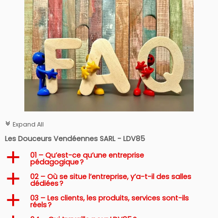
Expand All
c
Les Douceurs Vendéennes SARL - LDV85
01 – Qu’est-ce qu’une entreprise
a
pédagogique ?
02 – Où se situe l’entreprise, y’a-t-il des salles
a
dédiées ?
03 – Les clients, les produits, services sont-ils
a
réels ?