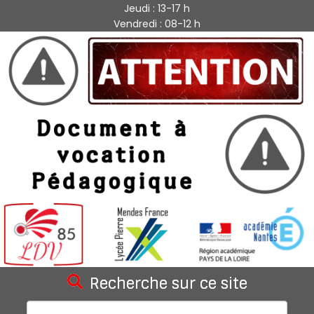
Jeudi : 13-17 h
Vendredi : 08-12 h
Recherche sur ce site
Rechercher :