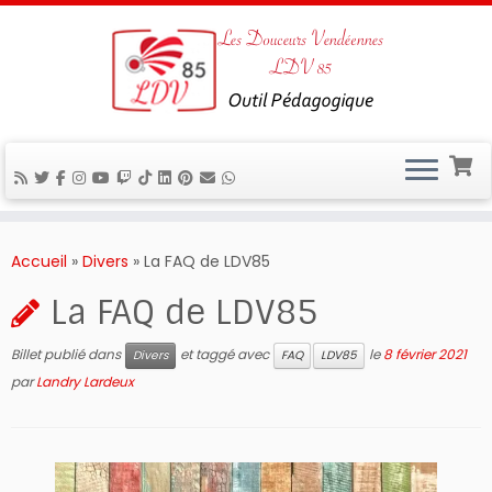
Passer
au
Accueil
»
Divers
»
La FAQ de LDV85
contenu
La FAQ de LDV85
Billet publié dans
et taggé avec
le
8 février 2021
Divers
FAQ
LDV85
par
Landry Lardeux