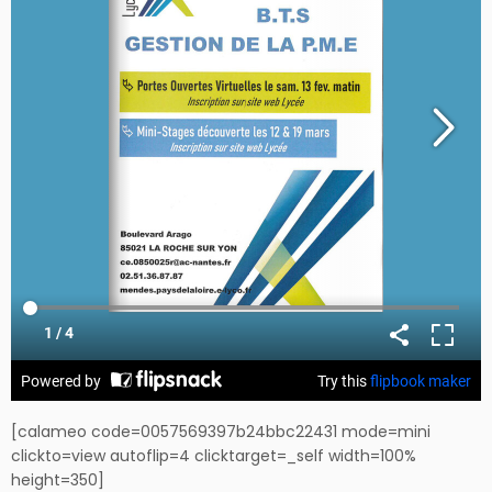
[calameo code=0057569397b24bbc22431 mode=mini
clickto=view autoflip=4 clicktarget=_self width=100%
height=350]