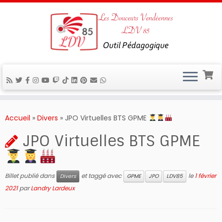
Passer
au
Accueil
»
Divers
»
JPO Virtuelles BTS GPME
contenu
JPO Virtuelles BTS GPME
Billet publié dans
et taggé avec
le
1 février
Divers
GPME
JPO
LDV85
2021
par
Landry Lardeux