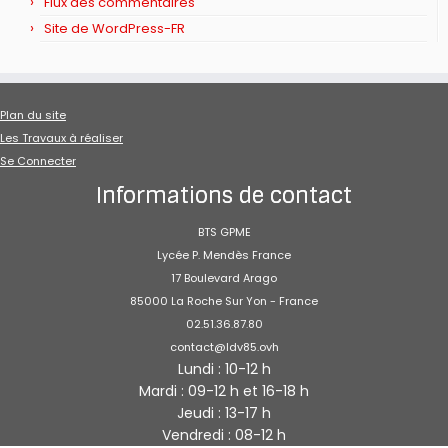
Flux des commentaires
Site de WordPress-FR
Plan du site
Les Travaux à réaliser
Se Connecter
Informations de contact
BTS GPME
Lycée P. Mendès France
17 Boulevard Arago
85000 La Roche Sur Yon - France
02.51.36.87.80
contact@ldv85.ovh
Lundi : 10-12 h
Mardi : 09-12 h et 16-18 h
Jeudi : 13-17 h
Vendredi : 08-12 h