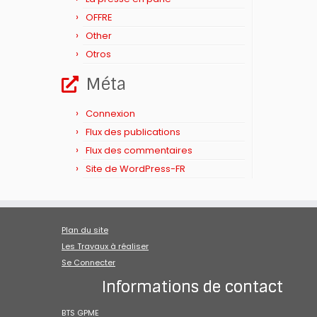
OFFRE
Other
Otros
Méta
Connexion
Flux des publications
Flux des commentaires
Site de WordPress-FR
Plan du site
Les Travaux à réaliser
Se Connecter
Informations de contact
BTS GPME