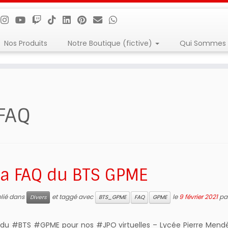
Nos Produits
Notre Boutique (fictive)
Qui Sommes 
FAQ
La FAQ du BTS GPME
blié dans
et taggé avec
le
9 février 2021
pa
Divers
BTS_GPME
FAQ
GPME
 du #BTS #GPME pour nos #JPO virtuelles – Lycée Pierre Mend