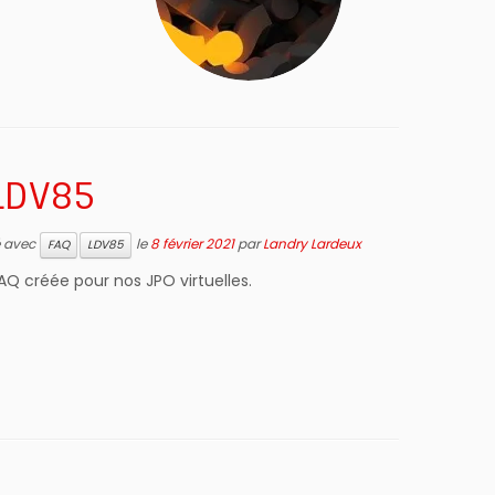
 LDV85
é avec
le
8 février 2021
par
Landry Lardeux
FAQ
LDV85
AQ créée pour nos JPO virtuelles.