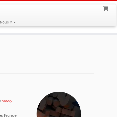
Nous ?
r
Landry
ès France