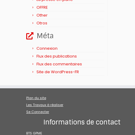
OFFRE
Other
Otros
Méta
Connexion
Flux des publications
Flux des commentaires
Site de WordPress-FR
Plan du site
Les Travaux à réaliser
Se Connecter
Informations de contact
BTS GPME