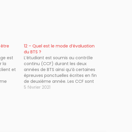
 être
12 – Quel est le mode d’évaluation
du BTS ?
age est
L’étudiant est soumis au contrôle
 la
continu (CCF) durant les deux
lient et
années de BTS ainsi qu’à certaines
épreuves ponctuelles écrites en fin
ème
de deuxième année. Les CCF sont
r la
réalisés au cours de la deuxième
5 février 2021
année par leurs enseignants.