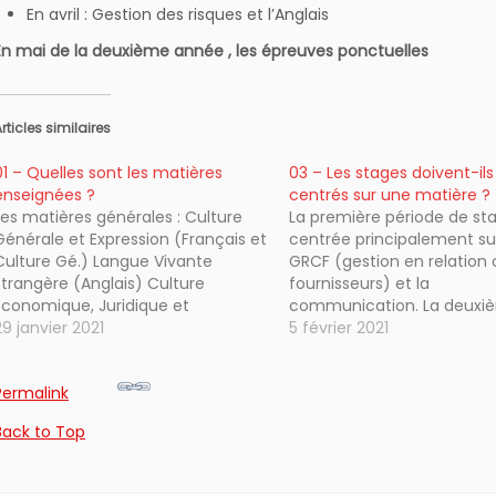
En avril : Gestion des risques et l’Anglais
En mai de la deuxième année , les épreuves ponctuelles
rticles similaires
01 – Quelles sont les matières
03 – Les stages doivent-ils
enseignées ?
centrés sur une matière ?
Les matières générales : Culture
La première période de st
Générale et Expression (Français et
centrée principalement sur
Culture Gé.) Langue Vivante
GRCF (gestion en relation c
Etrangère (Anglais) Culture
fournisseurs) et la
Economique, Juridique et
communication. La deuxi
Managériale Les matières
29 janvier 2021
période de stage repose su
5 février 2021
professionnelles : Gérer la relation
gestion des risques.
clients-fournisseurs La
Permalink
communication Soutenir le
fonctionnement et
Back to Top
développement de la PME Les
ateliers de professionnalisation La
gestion des risques et Gérer le…