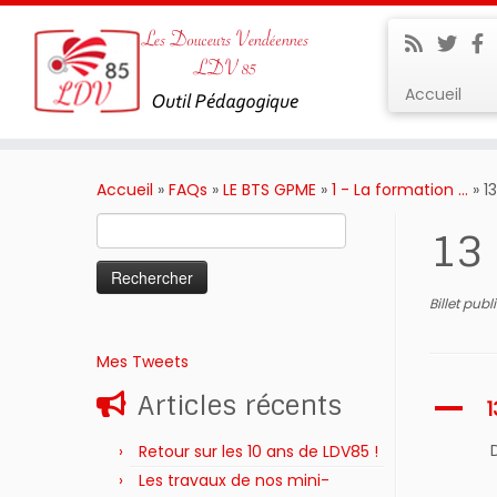
Accueil
Passer
au
Accueil
»
FAQs
»
LE BTS GPME
»
1 - La formation ...
»
1
contenu
Rechercher :
13
Billet pub
Mes Tweets
Articles récents
A
Retour sur les 10 ans de LDV85 !
Les travaux de nos mini-