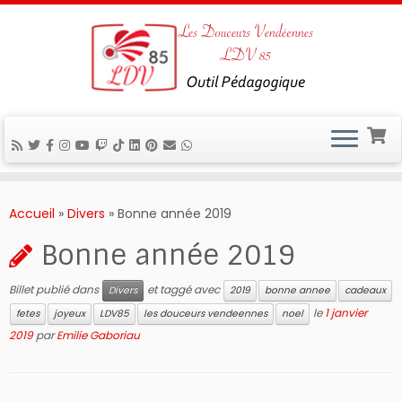
Passer
au
Accueil
»
Divers
»
Bonne année 2019
contenu
Bonne année 2019
Billet publié dans
et taggé avec
Divers
2019
bonne annee
cadeaux
le
1 janvier
fetes
joyeux
LDV85
les douceurs vendeennes
noel
2019
par
Emilie Gaboriau