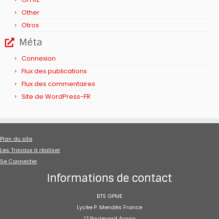
Other
Otros
Méta
Connexion
Flux des publications
Flux des commentaires
Site de WordPress-FR
Plan du site
Les Travaux à réaliser
Se Connecter
Informations de contact
BTS GPME
Lycée P. Mendès France
17 Boulevard Arago