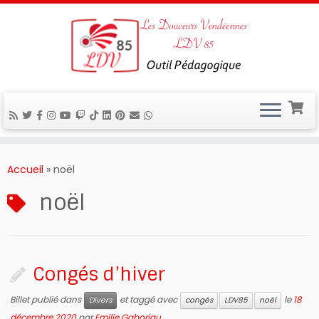
Passer
au
Accueil
»
noël
contenu
noël
Congés d’hiver
Billet publié dans
et taggé avec
le
18
Divers
congés
LDV85
noël
décembre 2020
par
Emilie Gaboriau