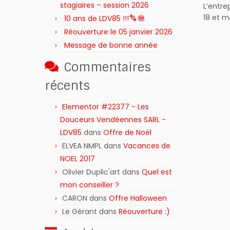
stagiaires – session 2026 ‍‍‍‍‍
L’entre
18 et m
10 ans de LDV85 !!!
Réouverture le 05 janvier 2026
Message de bonne année
Commentaires
récents
Elementor #22377 - Les
Douceurs Vendéennes SARL -
LDV85
dans
Offre de Noël
ELVEA NMPL
dans
Vacances de
NOEL 2017
Olivier Duplic'art
dans
Quel est
mon conseiller ?
CARON
dans
Offre Halloween
Le Gérant
dans
Réouverture :)