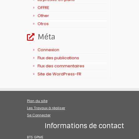
OFFRE
Other
Otros
Méta
Connexion
Flux des publications
Flux des commentaires
Site de WordPress-FR
Plan du site
Les Travaux à réaliser
Se Connecter
Informations de contact
BTS GPME