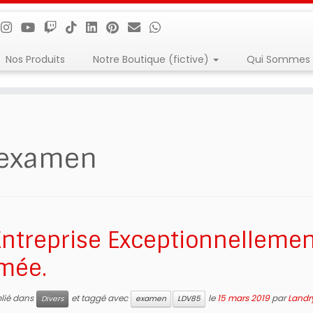
Nos Produits
Notre Boutique (fictive)
Qui Sommes 
examen
Entreprise Exceptionnelleme
mée.
blié dans
et taggé avec
le
15 mars 2019
par
Landr
Divers
examen
LDV85