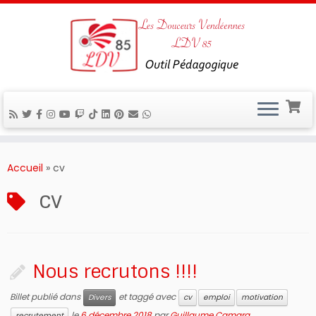
Passer
au
Accueil
»
cv
contenu
cv
Nous recrutons !!!!
Billet publié dans
et taggé avec
Divers
cv
emploi
motivation
le
6 décembre 2018
par
Guillaume Camara
recrutement