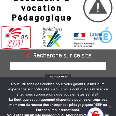
Recherche sur ce site
Rechercher :
Nous utilisons des cookies pour vous garantir la meilleure
Statistiques du blog
expérience sur notre site web. Si vous continuez à utiliser ce
site, nous supposerons que vous en êtes satisfait.
66 962 visites depuis la création du site.
La Boutique est uniquement disponible pour les entreprises
membres du réseau des entreprises pédagogiques REEP ou
Europen Pen International.
Vous êtes sur un site pédagogique. Aucune livraison réelle ne