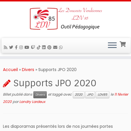
Passer
au
Accueil
»
Divers
»
Supports JPO 2020
contenu
Supports JPO 2020
Billet publié dans
et taggé avec
le
11 février
Divers
2020
JPO
LDV85
2020
par
Landry Lardeux
Les diaporamas présentés lors de nos journées portes