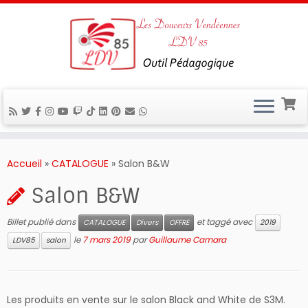
Passer
au
Accueil
»
CATALOGUE
»
Salon B&W
contenu
Salon B&W
Billet publié dans
et taggé avec
CATALOGUE
Divers
OFFRE
2019
le
7 mars 2019
par
Guillaume Camara
LDV85
salon
Les produits en vente sur le salon Black and White de S3M.