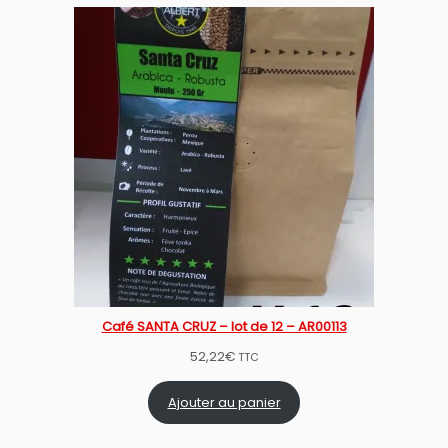
Café SANTA CRUZ – lot de 12 – AR00113
52,22
€
TTC
Ajouter au panier