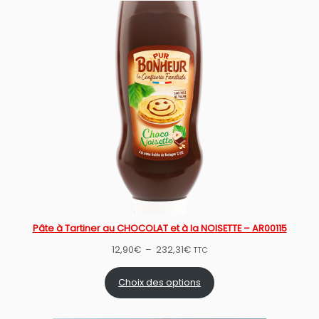
Pâte à Tartiner au CHOCOLAT et à la NOISETTE – AR00115
Plage
12,90
€
–
232,31
€
TTC
de
prix :
Choix des options
12,90€
à