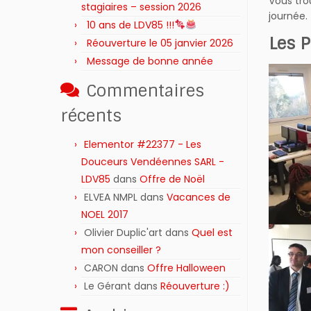
Vous tro
stagiaires – session 2026 ‍‍‍‍‍
journée.
10 ans de LDV85 !!!
Les 
Réouverture le 05 janvier 2026
Message de bonne année
Commentaires
récents
Elementor #22377 - Les
Douceurs Vendéennes SARL -
LDV85
dans
Offre de Noël
ELVEA NMPL
dans
Vacances de
NOEL 2017
Olivier Duplic'art
dans
Quel est
mon conseiller ?
CARON
dans
Offre Halloween
Le Gérant
dans
Réouverture :)