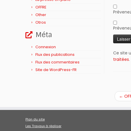
OFFRE
Prévenez
Other
Otros
Prévenez
Méta
Connexion
Ce site u
Flux des publications
traitées
.
Flux des commentaires
Site de WordPress-FR
←
OFF
Plan du site
Les Travaux à réaliser