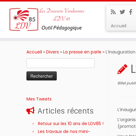
Accueil
Passer
au
Accueil
»
Divers
»
La presse en parle
»
L’inauguration 
contenu
Rechercher :
L
Billet pub
Mes Tweets
Articles récents
L’inaugur
L’organi
Retour sur les 10 ans de LDV85 !
(promoti
Les travaux de nos mini-