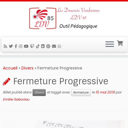
Passer
au
Accueil
»
Divers
»
Fermeture Progressive
contenu
Fermeture Progressive
Billet publié dans
et taggé avec
le
15 mai 2019
par
Divers
fermeture
Emilie Gaboriau