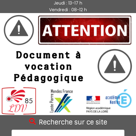
Jeudi : 13-17 h
Vendredi : 08-12 h
Recherche sur ce site
Rechercher :