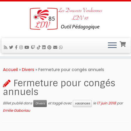
Passer
au
Accueil
»
Divers
»
Fermeture pour congés annuels
contenu
Fermeture pour congés
annuels
Billet publié dans
et taggé avec
le
17 juin 2018
par
Divers
vacances
Emilie Gaboriau