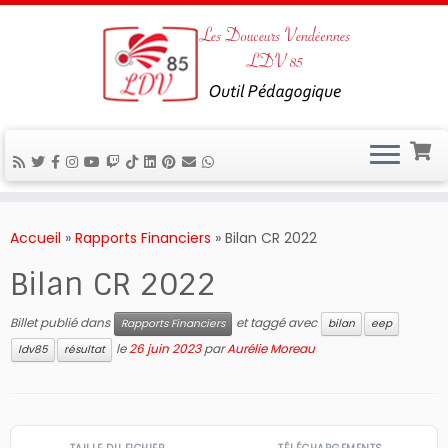
Passer
au
Accueil
»
Rapports Financiers
»
Bilan CR 2022
contenu
Bilan CR 2022
Billet publié dans
et taggé avec
Rapports Financiers
bilan
eep
le
26 juin 2023
par
Aurélie Moreau
ldv85
résultat