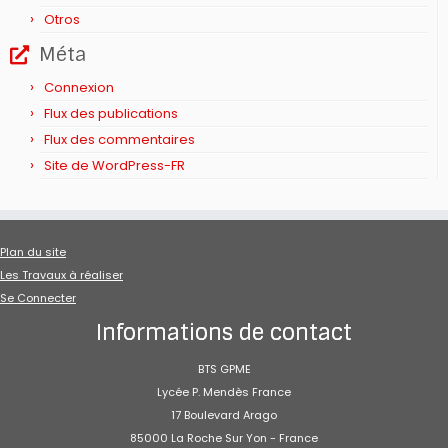
Otros
Méta
Connexion
Flux des publications
Flux des commentaires
Site de WordPress-FR
Plan du site
Les Travaux à réaliser
Se Connecter
Informations de contact
BTS GPME
Lycée P. Mendès France
17 Boulevard Arago
85000 La Roche Sur Yon - France