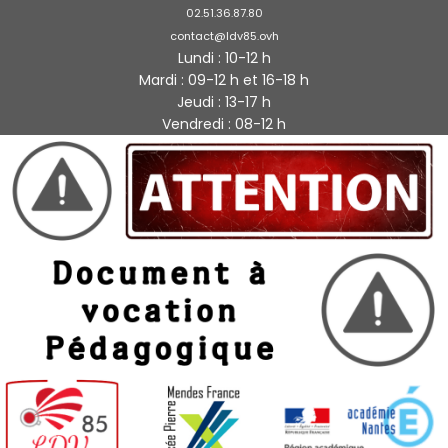
02.51.36.87.80
contact@ldv85.ovh
Lundi : 10-12 h
Mardi : 09-12 h et 16-18 h
Jeudi : 13-17 h
Vendredi : 08-12 h