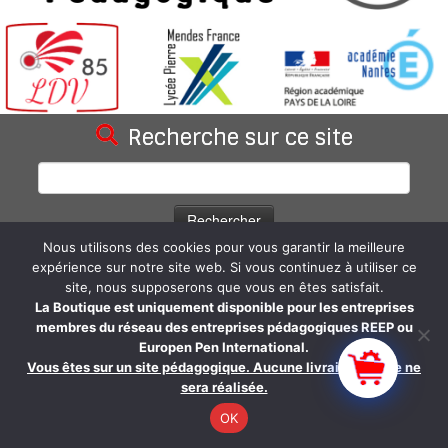
Recherche sur ce site
Rechercher :
Nous utilisons des cookies pour vous garantir la meilleure
Statistiques du blog
expérience sur notre site web. Si vous continuez à utiliser ce
site, nous supposerons que vous en êtes satisfait.
66 962 visites depuis la création du site.
La Boutique est uniquement disponible pour les entreprises
membres du réseau des entreprises pédagogiques REEP ou
Europen Pen International.
Vous êtes sur un site pédagogique. Aucune livraison réelle ne
sera réalisée.
·
© 2026
Les Douceurs Vendéennes SARL - LDV85
·
Propulsé par
·
OK
Réalisé avec the
Thème Customizr
·