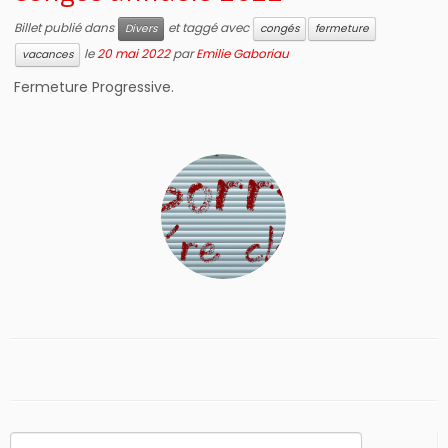
Billet publié dans
et taggé avec
Divers
congés
fermeture
le
20 mai 2022
par
Emilie Gaboriau
vacances
Fermeture Progressive.
Rechercher :