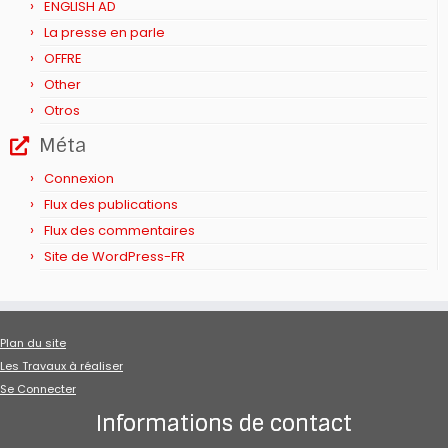
ENGLISH AD
La presse en parle
OFFRE
Other
Otros
Méta
Connexion
Flux des publications
Flux des commentaires
Site de WordPress-FR
Plan du site
Les Travaux à réaliser
Se Connecter
Informations de contact