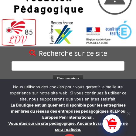
Recherche sur ce site
Rechercher :
Nous utilisons des cookies pour vous garantir la meilleure
Statistiques du blog
expérience sur notre site web. Si vous continuez à utiliser ce
site, nous supposerons que vous en êtes satisfait.
66 962 visites depuis la création du site.
La Boutique est uniquement disponible pour les entreprises
membres du réseau des entreprises pédagogiques REEP ou
Europen Pen International.
Vous êtes sur un site pédagogique. Aucune livraison réelle ne
sera réalisée.
·
© 2026
Les Douceurs Vendéennes SARL - LDV85
·
Propulsé par
·