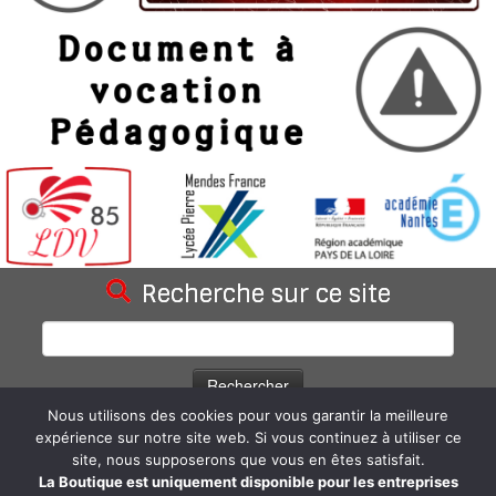
Recherche sur ce site
Rechercher :
Nous utilisons des cookies pour vous garantir la meilleure
Statistiques du blog
expérience sur notre site web. Si vous continuez à utiliser ce
site, nous supposerons que vous en êtes satisfait.
66 962 visites depuis la création du site.
La Boutique est uniquement disponible pour les entreprises