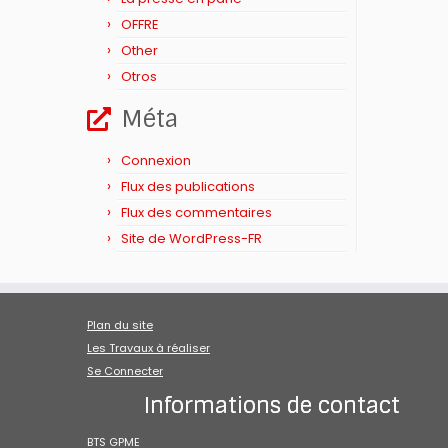
OFFRE
Other
Otros
Méta
Connexion
Flux des publications
Flux des commentaires
Site de WordPress-FR
Plan du site
Les Travaux à réaliser
Se Connecter
Informations de contact
BTS GPME