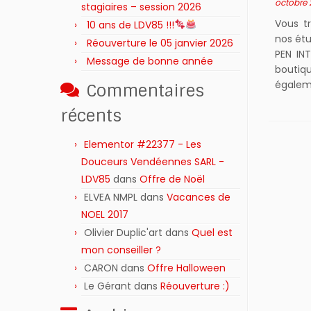
octobre 
stagiaires – session 2026 ‍‍‍‍‍
Vous t
10 ans de LDV85 !!!
nos étu
Réouverture le 05 janvier 2026
PEN IN
Message de bonne année
boutiq
égalem
Commentaires
récents
Elementor #22377 - Les
Douceurs Vendéennes SARL -
LDV85
dans
Offre de Noël
ELVEA NMPL
dans
Vacances de
NOEL 2017
Olivier Duplic'art
dans
Quel est
mon conseiller ?
CARON
dans
Offre Halloween
Le Gérant
dans
Réouverture :)