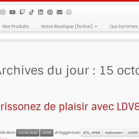
Nos Produits
Notre Boutique (fictive)
Qui Sommes 
rchives du jour :
15 oct
Frissonez de plaisir avec LDV
blié dans
et taggé avec
CATALOGUE
OFFRE
BTS_GPME
halloween
LDV85