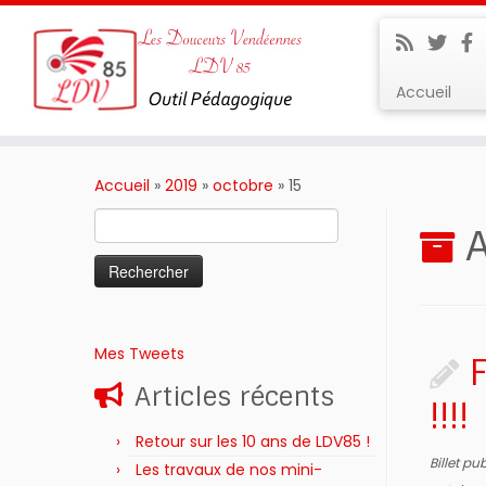
Accueil
Passer
au
Accueil
»
2019
»
octobre
»
15
contenu
Rechercher :
A
Mes Tweets
Articles récents
!!!!
Retour sur les 10 ans de LDV85 !
Billet pu
Les travaux de nos mini-