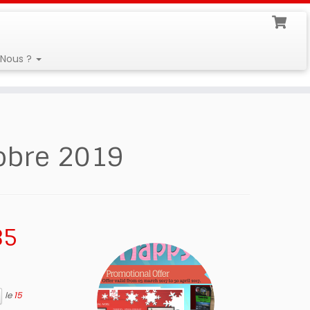
Nous ?
obre 2019
85
le
15