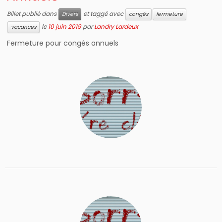
Billet publié dans
et taggé avec
Divers
congés
fermeture
le
10 juin 2019
par
Landry Lardeux
vacances
Fermeture pour congés annuels