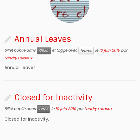
Annual Leaves
Billet publié dans
et taggé avec
le
10 juin 2019
par
Other
leaves
Landry Lardeux
Annual Leaves.
Closed for Inactivity
Billet publié dans
le
10 juin 2019
par
Landry Lardeux
Otros
Closed for Inactivity.