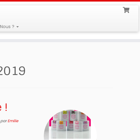
Nous ?
2019
 !
par
Emilie