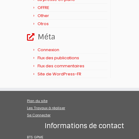
OFFRE
Other
Otros
Méta
Connexion
Flux des publications
Flux des commentaires
Site de WordPress-FR
Plan du site
Les Travaux à réaliser
Se Connecter
Informations de contact
BTS GPME