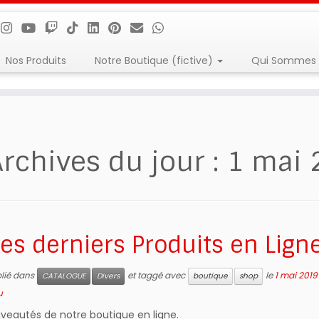
Nos Produits
Notre Boutique (fictive)
Qui Sommes 
rchives du jour :
1 mai 
es derniers Produits en Ligne
blié dans
et taggé avec
le
1 mai 2019
CATALOGUE
Divers
boutique
shop
u
veautés de notre boutique en ligne.