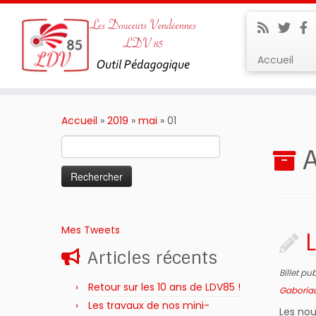
Accueil
Passer
au
Accueil
»
2019
»
mai
»
01
contenu
Rechercher :
A
Mes Tweets
L
Articles récents
Billet pu
Retour sur les 10 ans de LDV85 !
Gaboria
Les travaux de nos mini-
Les nou