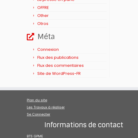
OFFRE
Other
Otros
Méta
Connexion
Flux des publications
Flux des commentaires
Site de WordPress-FR
Plan du site
Les Travaux à réaliser
Se Connecter
Informations de contact
BTS GPME