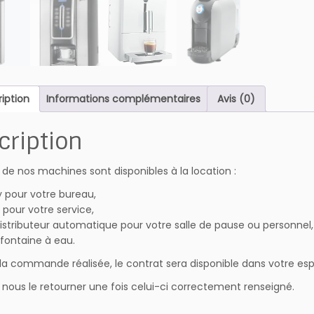
S
T
R
I
B
U
iption
Informations complémentaires
Avis (0)
T
I
cription
O
N
A
s de nos machines sont disponibles à la location :
U
y pour votre bureau,
T
 pour votre service,
O
istributeur automatique pour votre salle de pause ou personnel,
M
fontaine à eau.
A
T
 la commande réalisée, le contrat sera disponible dans votre es
I
 nous le retourner une fois celui-ci correctement renseigné.
Q
U