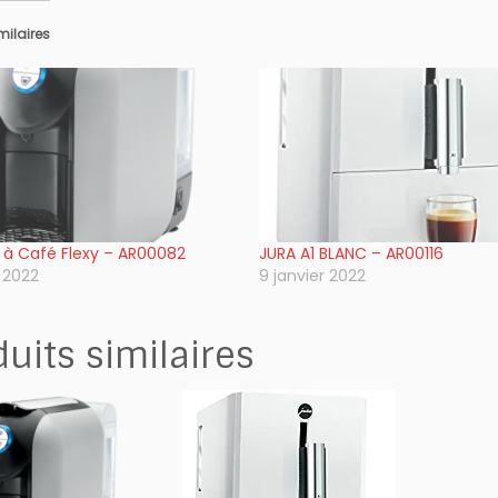
E
imilaires
P
O
U
R
L
E
S
E
N
à Café Flexy – AR00082
JURA A1 BLANC – AR00116
T
r 2022
9 janvier 2022
R
E
P
duits similaires
R
I
S
E
S
(L