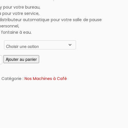
prix :
0,15€
xy pour votre bureau,
à
a pour votre service,
180,00€
distributeur automatique pour votre salle de pause
personnel,
 fontaine à eau.
Ajouter au panier
D
Catégorie :
Nos Machines à Café