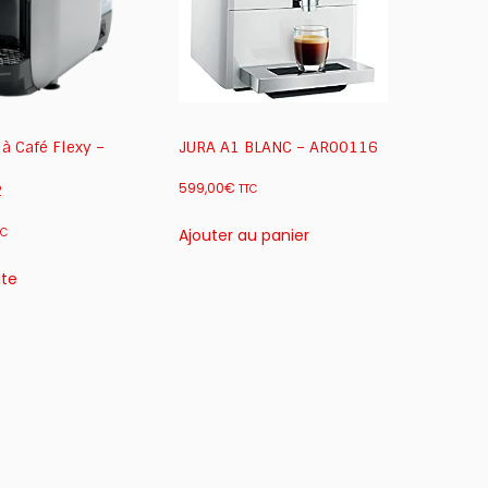
o
c
a
t
i
o
n)
à Café Flexy –
JURA A1 BLANC – AR00116
599,00
€
2
TTC
Ajouter au panier
TC
ite