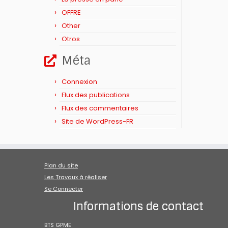
OFFRE
Other
Otros
Méta
Connexion
Flux des publications
Flux des commentaires
Site de WordPress-FR
Plan du site
Les Travaux à réaliser
Se Connecter
Informations de contact
BTS GPME