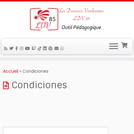
Passer
au
Accueil
»
Condiciones
contenu
Condiciones
Rechercher :