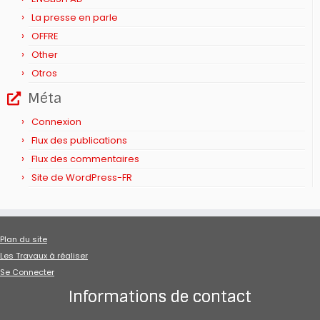
La presse en parle
OFFRE
Other
Otros
Méta
Connexion
Flux des publications
Flux des commentaires
Site de WordPress-FR
Plan du site
Les Travaux à réaliser
Se Connecter
Informations de contact