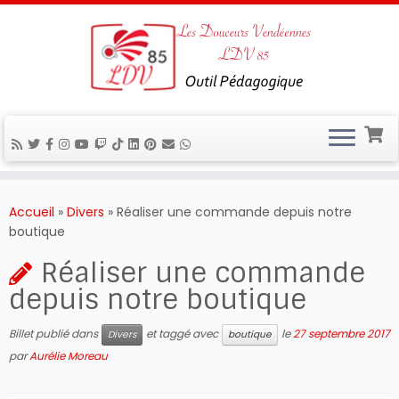
Passer
au
Accueil
»
Divers
»
Réaliser une commande depuis notre
contenu
boutique
Réaliser une commande
depuis notre boutique
Billet publié dans
et taggé avec
le
27 septembre 2017
Divers
boutique
par
Aurélie Moreau