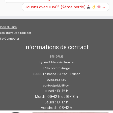
Jouons avec LDV85 (2ème partie)
→
Plan du site
Les Travaux à réaliser
Se Connecter
Informations de contact
BTS GPME
Lycée P. Mendès France
17 Boulevard Arago
85000 La Roche Sur Yon - France
02.51.36.87.80
contact@ldv85.ovh
Lundi : 10-12 h
Mardi : 09-12 h et 16-18 h
Jeudi : 13-17 h
Vendredi : 08-12 h