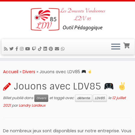
Passer
au
Accueil
»
Divers
»
Jouons avec LDV85
contenu
Jouons avec LDV85
Billet publié dans
et taggé avec
le
12 juillet
Divers
détente
LDV85
2021
par
Landry Lardeux
De nombreux jeux sont disponibles sur notre entreprise. Vous